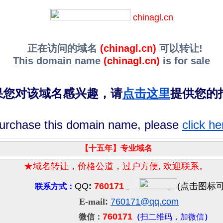
chinagl.cn
正在访问的域名
(chinagl.cn)
可以转让!
This domain name
(chinagl.cn)
is for sale
果您对该域名感兴趣，请
点击这里
提供您的
 purchase this domain name, please
click he
【十五年
】
专业域名
★域名转让，价格公道，过户方便
,
欢迎联系。
QQ
:
760171
(
点击图标
联系方式：
E-mail
:
760171
@qq.com
760171
微信：
（
扫二维码，加微信
）